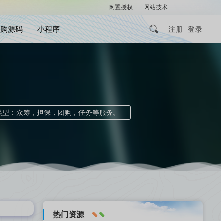
闲置授权
网站技术
解压密码
团购源码
小程序
注册
登录
类型：众筹，担保，团购，任务等服务。
热门资源