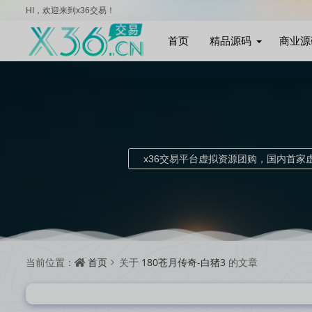
HI，欢迎来到x36交易！
首页
精品源码
商业源
x36交易平台虚拟资源团购，国内首
首页
180苍月传奇-白猪3
当前位置：
关于
的文章