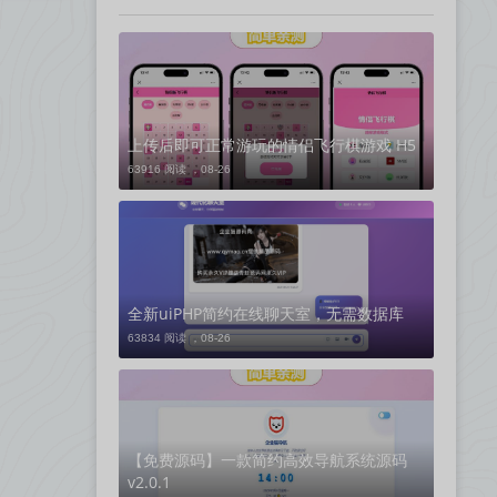
上传后即可正常游玩的情侣飞行棋游戏 H5
63916 阅读 ，
08-26
全新uiPHP简约在线聊天室，无需数据库
63834 阅读 ，
08-26
【免费源码】一款简约高效导航系统源码
v2.0.1