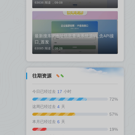
63636 阅读 ，
09-08
最新搜库IP地址信息查询系统源码_含API接
口_首发
63085 阅读 ，
08-26
往期资源
今日已经过去
17
小时
72%
这周已经过去
4
天
57%
本月已经过去
6
天
19%