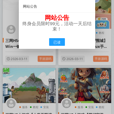
网站公告
网站公告
终身会员限时99元，活动一天后结
束！
服务
安装
教程
服务
安装
教程
三网H5小游戏【全民枪击】
三网H5小游戏【僵尸围城】
已读
Win一键服务端+Linux手工
Win一键服务端+Linux手工
服务端+视频架设教程
服务端+视频架设教程
手游源码
手游源码
2026-03-11
2026-03-11
服务
教程
安装
服务
安装
教程