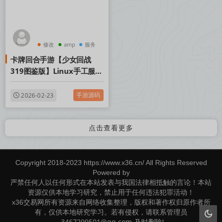
修改
amp
服务
卡牌回合手游【少女回战
319图鉴版】Linux手工服务
端+lua加解密工具+网页注
册+GM管理后台+GM授权后
手游源码
2026-02-23
台+安卓苹果双端+视频架设
教程
点击查看更多
Copyright 2018-2023 https://www.x36.cn/ All Rights Reserved
Powered by
严禁任何人以任何形式在本站发表与我国法律相抵触的言论！本站
资源仅供本地学习研究，禁止用于任何违法犯罪活动！
x36交易网所有资源来自网络收集整理，版权和著作权归原作者所
有，仅供本地研究学习。若有侵权，请联系管理员
3467299501@qq.com