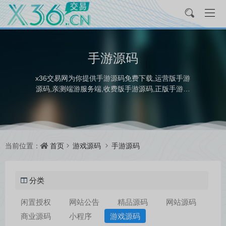
手游源码
x36交易网为你提供手游源码免费下载,运营版手游
源码,亲测端游服务端,收费版手游源码,正版手游源
码下载,手游源码客户端下载,上千种亲测运营版手游
源码下载。
首页
游戏源码
手游源码
当前位置：
分类
闲置授权
网站公告
精品源码
网站源码
商业源码
小程序
游戏源码