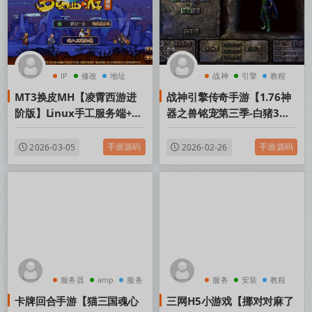
IP
修改
地址
战神
引擎
教程
MT3换皮MH【凌霄西游进
战神引擎传奇手游【1.76神
阶版】Linux手工服务端+安
器之兽铭宠第三季-白猪3】
卓苹果双端+GM后台+全套
最新整理Win系特色服务端
源码+视频架设教程
+安卓苹果双端+GM授权物
手游源码
手游源码
2026-03-05
2026-02-26
品后台+详细搭建教程
服务器
amp
服务
服务
安装
教程
卡牌回合手游【猫三国魂心
三网H5小游戏【挪对对麻了