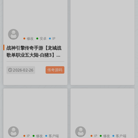
修改
安卓
IP
战神引擎传奇手游【龙城战
歌单职业五大陆-白猪3】
Win一键服务端+安卓苹果双
端+GM授权后台+视频架设
传奇源码
2026-02-26
教程
IP
修改
客户端
IP
修改
客户端