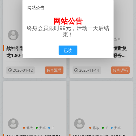
网站公告
网站公告
终身会员限时99元，活动一天后结
束！
修改
安卓
IP
修改
IP
安卓
战神引擎传奇手游【怒火卧
战神引擎传奇手游【恒世复
已读
龙1.80-白猪3.1】Win一键
古-白猪3】Win一键服务端
服务端+安卓苹果双端+GM
+安卓苹果双端+GM授权物
授权物品后台+视频架设教程
品后台+视频架设教程
传奇源码
传奇源码
2026-01-12
2025-11-14
修改
安卓
IP
修改
IP
安卓