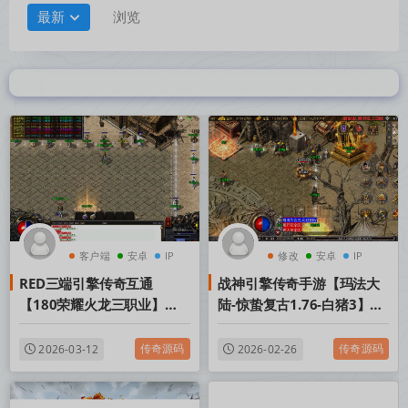
最新
浏览
客户端
安卓
IP
修改
安卓
IP
RED三端引擎传奇互通
战神引擎传奇手游【玛法大
【180荣耀火龙三职业】
陆-惊蛰复古1.76-白猪3】
Win一键服务端+安卓苹果
Win一键服务端+安卓苹果双
PC三端+视频架设教程
端+GM授权物品后台+视频
传奇源码
传奇源码
2026-03-12
2026-02-26
架设教程