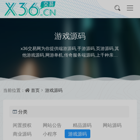
游戏源码
x36交易网为你提供端游源码,手游源码,页游源码,其
他游戏源码,网游单机,传奇服务端源码,上千种亲测
运营版游戏源码服务端下载。
首页
游戏源码
当前位置：
分类
闲置授权
网站公告
精品源码
网站源码
商业源码
小程序
游戏源码