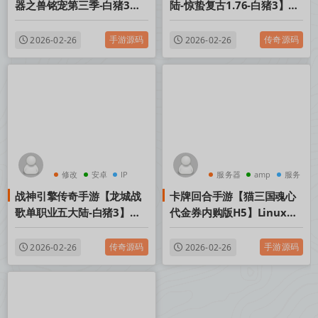
器之兽铭宠第三季-白猪3】
陆-惊蛰复古1.76-白猪3】
最新整理Win系特色服务端
Win一键服务端+安卓苹果双
+安卓苹果双端+GM授权物
端+GM授权物品后台+视频
手游源码
传奇源码
2026-02-26
2026-02-26
品后台+详细搭建教程
架设教程
修改
安卓
IP
服务器
amp
服务
战神引擎传奇手游【龙城战
卡牌回合手游【猫三国魂心
歌单职业五大陆-白猪3】
代金券内购版H5】Linux手
Win一键服务端+安卓苹果双
工服务端+管理后台+简易安
端+GM授权后台+视频架设
卓客户端+视频架设教程
传奇源码
手游源码
2026-02-26
2026-02-26
教程