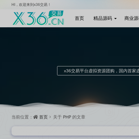
HI，欢迎来到x36交易！
首页
精品源码
商业源
x36交易平台虚拟资源团购，国内首
首页
PHP
当前位置：
关于
的文章