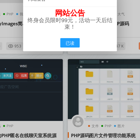
网站公告
装
PHP
我们
源码
PHP
大气
终身会员限时99元，活动一天后结
yImages简单图床源码
大气的SSL申请单页PHP源码
束！
已读
其他源码
0
953
2023-11-04
1.47 K
码
PHP
文件
PHP
图片
端的PHP匿名在线聊天室系统源
PHP源码图片文件管理功能系统