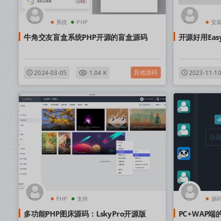
系统
PHP
安
牛角交友盲盒系统PHP开源的盲盒源码
开源好用Eas
其他源码
2024-03-05
1.04 K
2023-11-1
PHP
支持
源
多功能PHP图床源码：LskyPro开源版
PC+WAP