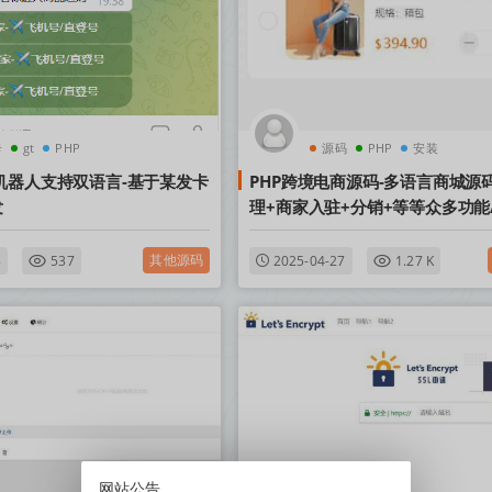
卡
gt
PHP
源码
PHP
安装
机器人支持双语言-基于某发卡
PHP跨境电商源码-多语言商城源
发
理+商家入驻+分销+等等众多功能
安装
其他源码
8
537
2025-04-27
1.27 K
网站公告