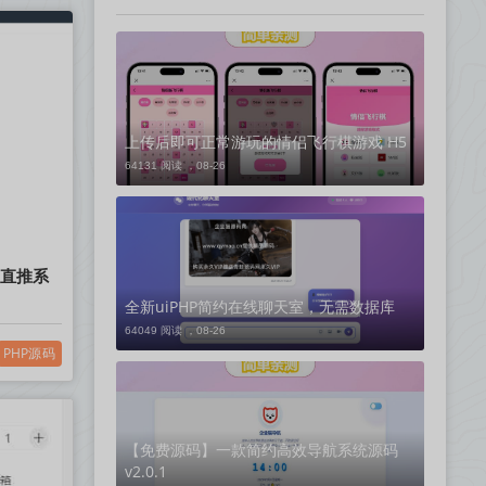
上传后即可正常游玩的情侣飞行棋游戏 H5
64131 阅读 ，
08-26
物直推系
全新uiPHP简约在线聊天室，无需数据库
64049 阅读 ，
08-26
PHP源码
【免费源码】一款简约高效导航系统源码
v2.0.1