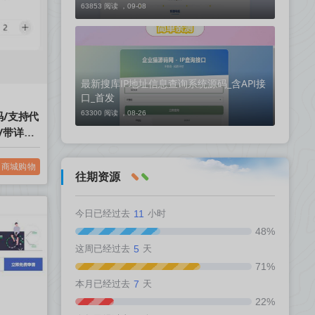
63853 阅读 ，
09-08
最新搜库IP地址信息查询系统源码_含API接
口_首发
码/支持代
63300 阅读 ，
08-26
/带详细
商城购物
往期资源
今日已经过去
11
小时
48%
这周已经过去
5
天
71%
本月已经过去
7
天
22%