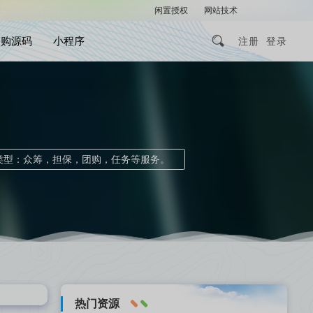
闲置授权
网站技术
解压密码
团购源码
小程序
注册
登录
类型：众筹，担保，团购，任务等服务。
热门资源