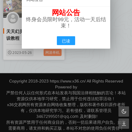
网站公告
终身会员限时99元，活动一天后结
幻灵
GM端
束！
天天幻灵外网端+GM端含架
NeadPay
设教程
已读
网游单机
2023-05-26
Copyright 2018-2023 https://www.x36.cn/ All Rights Reserved
Powered by
严禁任何人以任何形式在本站发表与我国法律相抵触的言论！本站
资源仅供本地学习研究，禁止用于任何违法犯罪活动！
x36交易网所有资源来自网络收集整理，版权和著作权归原作者所
有，仅供本地研究学习。若有侵权，请联系管理员
3467299501@qq.com
及时删除!
所有资源严禁用于任何商业目的，否则一切后果请用户自负。如您
需要商用，请支持和购买正版，本站不对您的使用负任何责任！