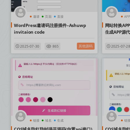
邀请
页面
直接
AP
WordPress邀请码注册插件–Ashuwp
网站转换AP
invitaion code
生成APP源代
其他源码
2025-07-30
865
2025-07-2
链接
域名
生成
链
COS域名防红防封强开源码(内置api接口)
COS域名防