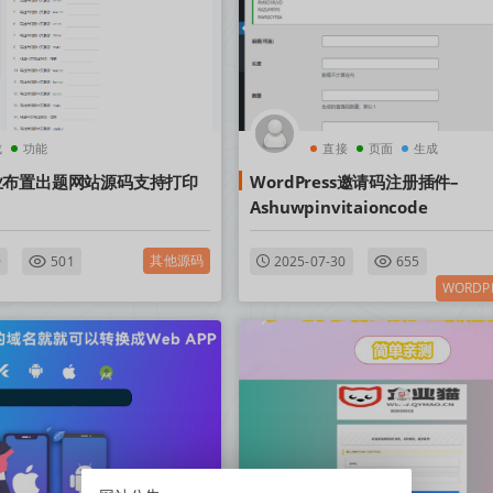
成
功能
直接
页面
生成
业布置出题网站源码支持打印
WordPress邀请码注册插件–
Ashuwpinvitaioncode
其他源码
9
501
2025-07-30
655
WORDP