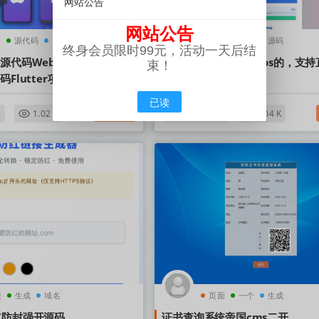
网站公告
网站公告
P
源代码
网站
生成
链接
源码
终身会员限时99元，活动一天后结
P源代码WebAPP源代码网站
梦幻网络云防红微信cos的，支持
束！
码Flutter项目带控制端
的(内置api接口)
已读
其他源码
8
1.02 K
2025-07-14
1.04 K
接
生成
域名
页面
一个
生成
红防封强开源码
证书查询系统帝国cms二开