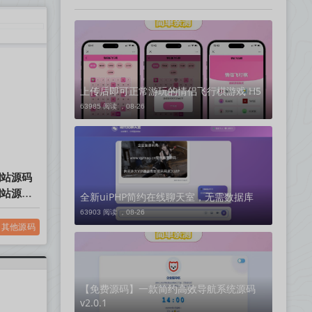
上传后即可正常游玩的情侣飞行棋游戏 H5
63985 阅读 ，
08-26
网站源码
网站源码
全新uiPHP简约在线聊天室，无需数据库
63903 阅读 ，
08-26
其他源码
【免费源码】一款简约高效导航系统源码
v2.0.1