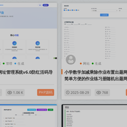
据
管理
生成
网站
生成
网址管理系统v6.0防红活码导
小学数学加减乘除作业布置出题
简单方便的作业练习册随机出题
支持打印
PHP源码
9
1.06 K
2025-08-29
768