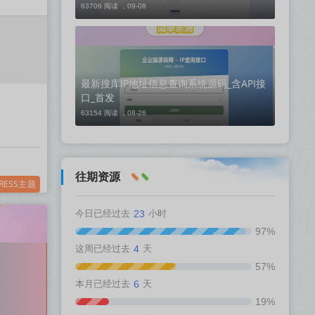
63706 阅读 ，
09-08
最新搜库IP地址信息查询系统源码_含API接
口_首发
63154 阅读 ，
08-26
往期资源
RESS主题
今日已经过去
23
小时
97%
这周已经过去
4
天
57%
本月已经过去
6
天
19%