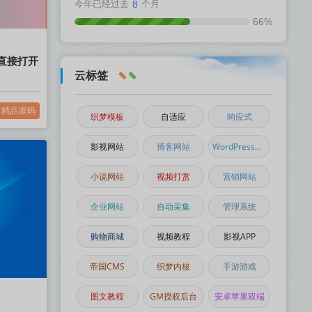
今年已经过去
8
个月
66%
直接打开
云标签
精品源码
织梦模板
自适应
响应式
影视网站
博客网站
WordPress主题
小说网站
视频打赏
营销网站
企业网站
自动采集
管理系统
购物商城
视频教程
影视APP
帝国CMS
织梦内核
手游游戏
图文教程
GM授权后台
安卓苹果双端