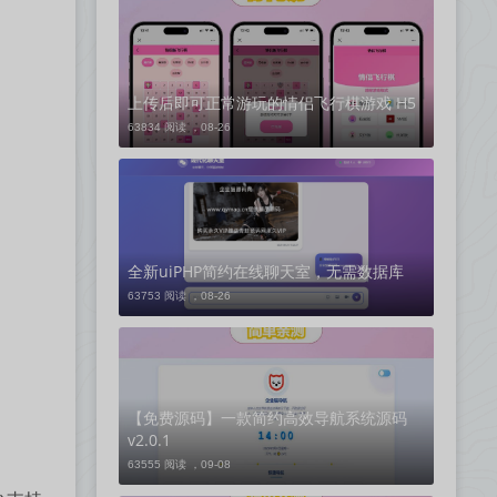
上传后即可正常游玩的情侣飞行棋游戏 H5
63834 阅读 ，
08-26
全新uiPHP简约在线聊天室，无需数据库
63753 阅读 ，
08-26
【免费源码】一款简约高效导航系统源码
v2.0.1
63555 阅读 ，
09-08