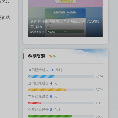
台支持
逻辑站
最新搜库IP地址信息查询系统源码_含API接
口_首发
63004 阅读 ，
08-26
往期资源
今日已经过去
10
小时
41%
这周已经过去
4
天
57%
本月已经过去
6
天
19%
今年已经过去
8
个月
66%