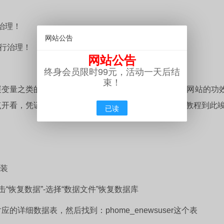
治理！
网站公告
举行治理！
网站公告
！
终身会员限时99元，活动一天后结
束！
展变量之类的器械。这些实在都很简朴，若是你对这个网站的功
点开看，凭证中文的形貌就能也许知道是什么功效。本教程到此
已读
安装
击“恢复数据”-选择“数据文件”恢复数据库
细数据表，然后找到：phome_enewsuser这个表