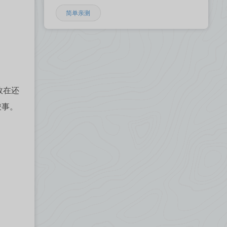
简单亲测
效在还
竣事。