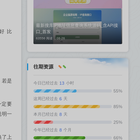
最新搜库IP地址信息查询系统源码_含API接
口_首发
，好比
63556 阅读 ，
08-26
往期资源
，若是
今日已经过去
13
小时
55%
这周已经过去
6
天
一定要
85%
说明一
本月已经过去
8
天
25%
今年已经过去
8
个月
换了上
66%