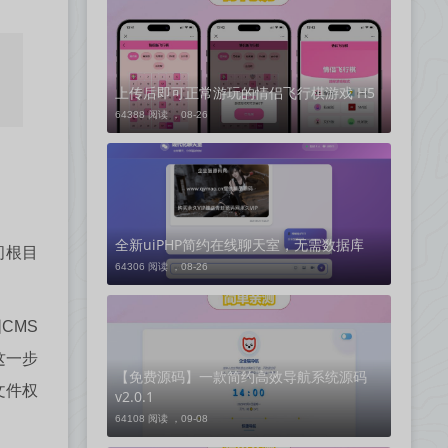
上传后即可正常游玩的情侣飞行棋游戏 H5
64388 阅读 ，
08-26
全新uiPHP简约在线聊天室，无需数据库
间根目
64306 阅读 ，
08-26
国CMS
是这一步
【免费源码】一款简约高效导航系统源码
文件权
v2.0.1
64108 阅读 ，
09-08