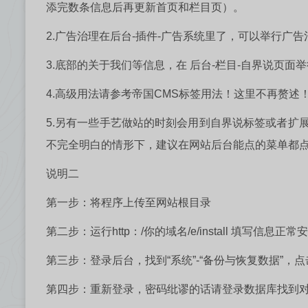
添完数条信息后再更新首页和栏目页）。
2.广告治理在后台-插件-广告系统里了，可以举行广告
3.底部的关于我们等信息，在 后台-栏目-自界说页面
4.高级用法请参考帝国CMS标签用法！这里不再赘述
5.另有一些手艺做站的时刻会用到自界说标签或者扩
不完全明白的情形下，建议在网站后台能点的菜单都
说明二
第一步：将程序上传至网站根目录
第二步：运行http：/你的域名/e/install 填写信息正常
第三步：登录后台，找到“系统”-“备份与恢复数据”，点
第四步：重新登录，密码纰谬的话请登录数据库找到对应的详