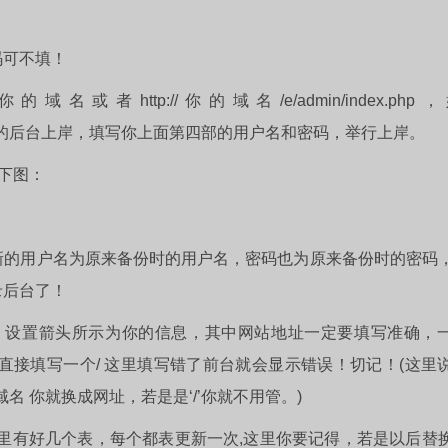
码可不填！
ttp://你的域名/e/admin/index.php
php 举行帝国CMS的后台上岸，填写你上面第四部的用户名和密码，举行上岸。
如下图：
新的用户名为原来备份时的用户名，密码也为原来备份时的密码
录后台了！
：设置箭头所示为你的信息，其中网站地址一定要填写准确，
域名请直接填写一个/ 这里填写错了前台就会显示错误！切记！(这里
域名 你就换成网址，若是是‘/’你就不用管。)
里有好几个表，每个都表更新一次,这里你要记得，若是以后替