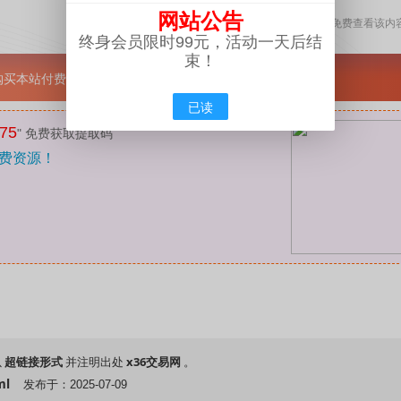
网站公告
永久VIP
开通
或更高级的会员可免费查看该内
终身会员限时99元，活动一天后结
束！
员购买本站付费资源折扣优惠！
已读
75
" 免费获取提取码
费资源！
超链接形式
x36交易网
以
并注明出处
。
ml
发布于：2025-07-09