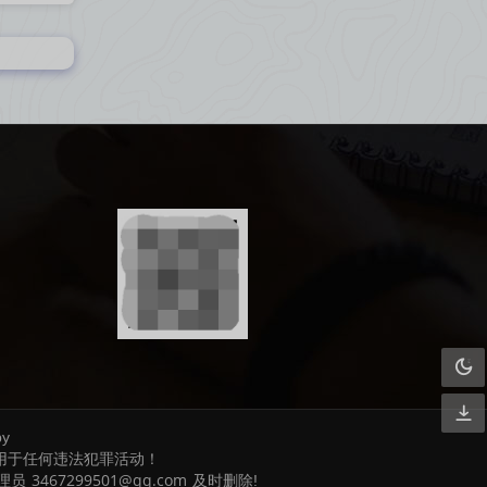
by
用于任何违法犯罪活动！
3467299501@qq.com
理员
及时删除!