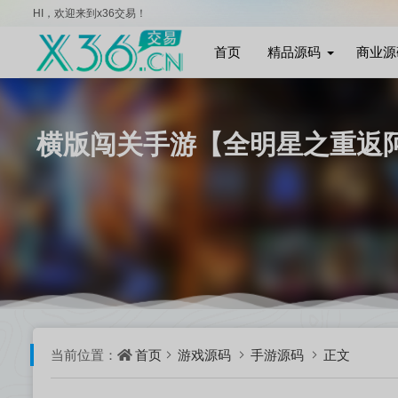
HI，欢迎来到x36交易！
首页
精品源码
商业源
横版闯关手游【全明星之重返阿拉
首页
游戏源码
手游源码
正文
当前位置：