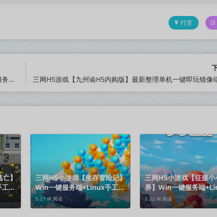
打赏
XO三端引擎传奇手游【1.76潇湘传奇金币版】最新整理Win系服务端+PC安卓苹果三端+加密工具+详细搭建教程
逃亡】
三网H5小游戏【生存冒险记】
三网H5小游戏【征服小
手工服
Win一键服务端+Linux手工服
界】Win一键服务端+Li
务端+视频架设教程
工服务端+视频架设教程
5.27 W 阅读
5.22 W 阅读