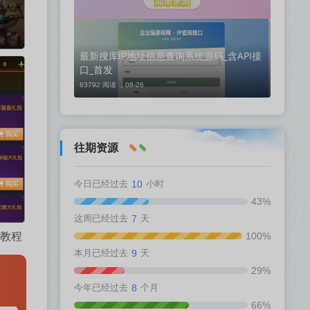
最新搜库IP地址信息查询系统源码_含API接
口_首发
63792 阅读 ，
08-26
往期资源
今日已经过去
10
小时
43%
这周已经过去
7
天
100%
建教程
本月已经过去
9
天
29%
今年已经过去
8
个月
66%