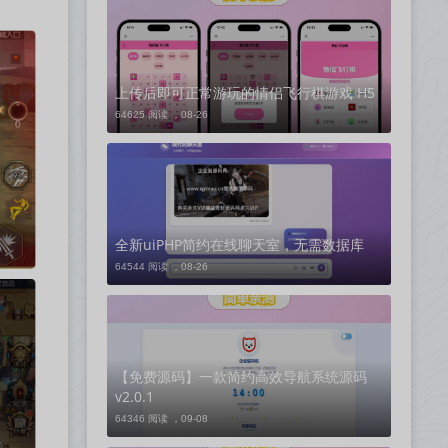
上传后即可正常游玩的情侣飞行棋游戏 H5
64625 阅读 ，
08-26
全新uiPHP简约在线聊天室，无需数据库
64544 阅读 ，
08-26
【免费源码】一款简约高效导航系统源码
v2.0.1
64346 阅读 ，
09-08