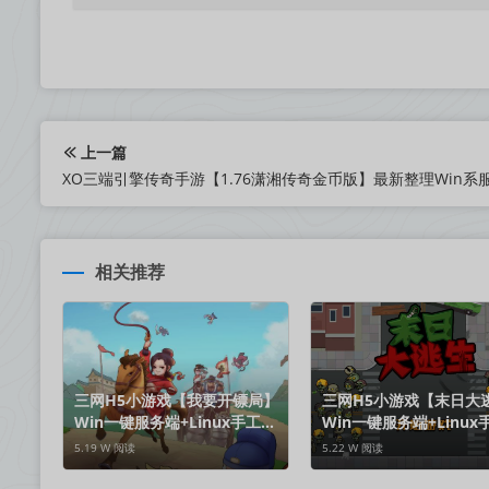
上一篇
相关推荐
三网H5小游戏【我要开镖局】
三网H5小游戏【末日大
Win一键服务端+Linux手工服
Win一键服务端+Linux
务端+视频架设教程
务端+视频架设教程
5.19 W 阅读
5.22 W 阅读